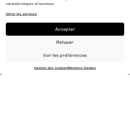
caractéristiques et fonctions.
Gérer les services
Accepter
Refuser
2
Bureaux
: 750 m
Voir les préférences
Lille Centre
Gestion des cookies
Mentions légales
ENJEUX :
Revalorisation d’une ancienne bâtisse lilloise
intégrant des enjeux techniques, architecturaux,
énergétiques, de sécurité et d’accessibilité. Respect
de l’authenticité des lieux et conservation du charme
de l’ancien ; tout en intégrant des solutions
innovantes.