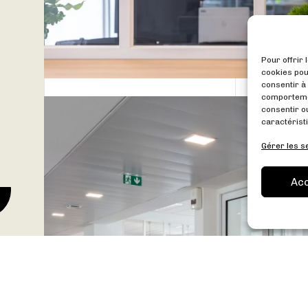
Pour offrir 
cookies pou
consentir à
comportemen
consentir o
caractéristi
Gérer les s
Ac
Avant / Après