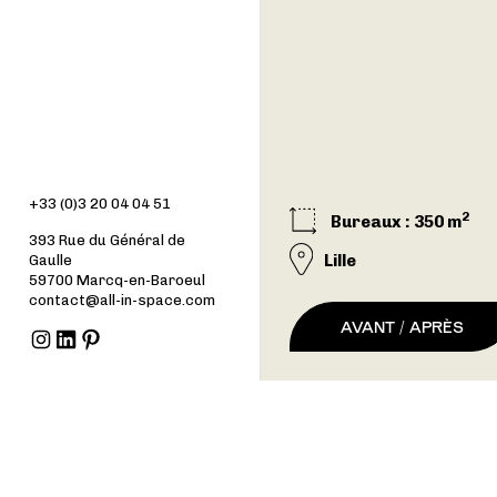
+33 (0)3 20 04 04 51
2
Bureaux
: 350 m
393 Rue du Général de
Lille
Gaulle
59700 Marcq-en-Baroeul
contact@all-in-space.com
AVANT / APRÈS
Instagram
LinkedIn
Pinterest