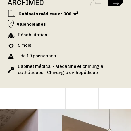
ARCHIMED
2
Cabinets médicaux
: 300 m
Valenciennes
Réhabilitation
5 mois
- de 10 personnes
Cabinet médical - Médecine et chirurgie
esthétiques - Chirurgie orthopédique